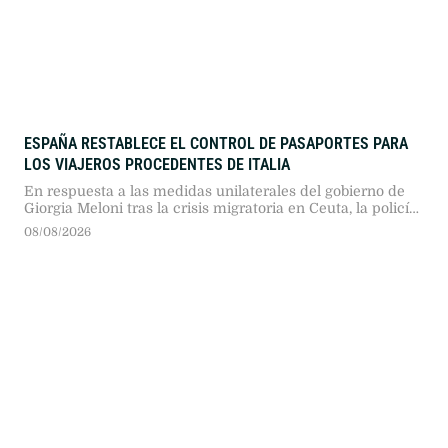
ESPAÑA RESTABLECE EL CONTROL DE PASAPORTES PARA
LOS VIAJEROS PROCEDENTES DE ITALIA
En respuesta a las medidas unilaterales del gobierno de
Giorgia Meloni tras la crisis migratoria en Ceuta, la policía
española activó inspecciones en fronteras y aeropuertos
08/08/2026
hasta el 7 de septiembre.