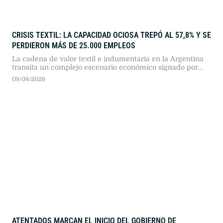
CRISIS TEXTIL: LA CAPACIDAD OCIOSA TREPÓ AL 57,8% Y SE
PERDIERON MÁS DE 25.000 EMPLEOS
La cadena de valor textil e indumentaria en la Argentina
transita un complejo escenario económico signado por
más de dos años consecutivos de caída en su actividad.
08/08/2026
Según el reporte de coyuntura publicado por la Fundación
Protejer, el sector presenta descensos profundos en todos
sus eslabones, en un marco general donde "la industria
manufacturera registró …
ATENTADOS MARCAN EL INICIO DEL GOBIERNO DE