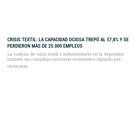
CRISIS TEXTIL: LA CAPACIDAD OCIOSA TREPÓ AL 57,8% Y SE
PERDIERON MÁS DE 25.000 EMPLEOS
La cadena de valor textil e indumentaria en la Argentina
transita un complejo escenario económico signado por
más de dos años consecutivos de caída en su actividad.
08/08/2026
Según el reporte de coyuntura publicado por la Fundación
Protejer, el sector presenta descensos profundos en todos
sus eslabones, en un marco general donde "la industria
manufacturera registró …