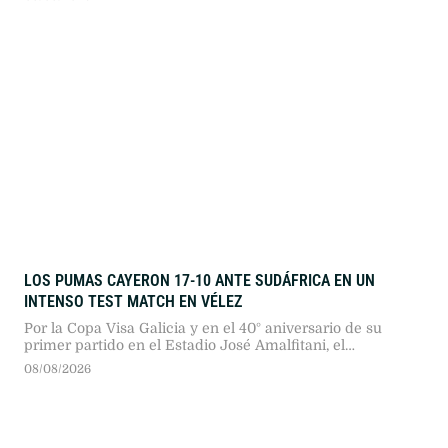
LOS PUMAS CAYERON 17-10 ANTE SUDÁFRICA EN UN
INTENSO TEST MATCH EN VÉLEZ
Por la Copa Visa Galicia y en el 40° aniversario de su
primer partido en el Estadio José Amalfitani, el
seleccionado argentino dio pelea ante los bicampeones
08/08/2026
del mundo en un duelo sumamente físico.