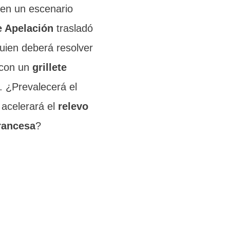
bren un escenario
e Apelación
trasladó
quien deberá resolver
 con un
grillete
. ¿Prevalecerá el
 acelerará el
relevo
rancesa
?