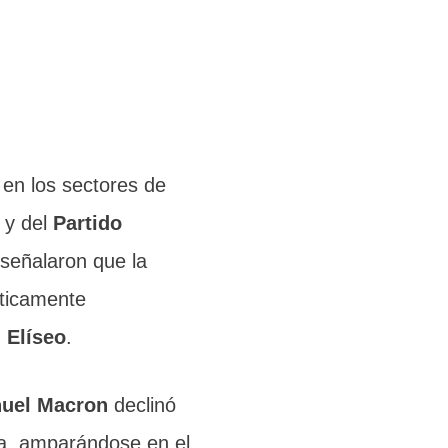
 en los sectores de
y del
Partido
 señalaron que la
éticamente
 Elíseo
.
uel Macron
declinó
ia, amparándose en el