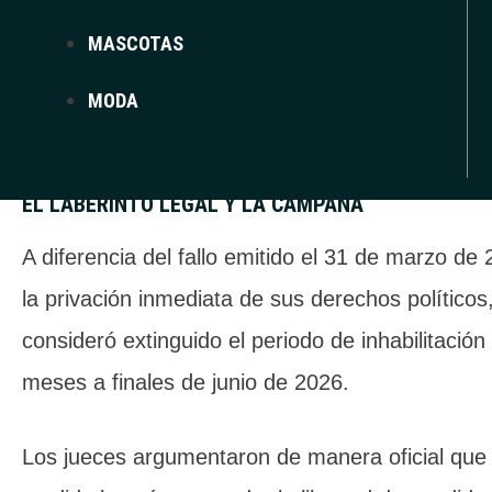
reducción en la pena de
inhabilitación para ej
MASCOTAS
públicos
a 45 meses, determinando que 30 de 
MODA
en suspenso.
EL LABERINTO LEGAL Y LA CAMPAÑA
A diferencia del fallo emitido el 31 de marzo de
la privación inmediata de sus derechos políticos
consideró extinguido el periodo de inhabilitación
meses a finales de junio de 2026.
Los jueces argumentaron de manera oficial que la