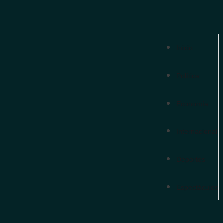
ntarios del Frente
Nacional
. El tribunal
e Pen
por el
desvío
Inicio
016, modificando las
Política
Economía
 57 años una
on en suspenso. El
Internacional
tará mediante
arresto
Deportes
era electrónica
de
Espectáculos
 anunció una