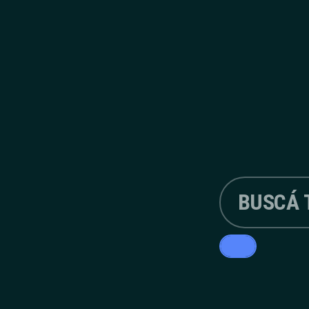
INFORME UBA: CASI LA
A TRES MESES DE LA
MITAD DE LAS PERSONAS
VISITA PAPAL: DURO
QUE ACUDEN A TEMPLOS
DIAGNÓSTICO SOCIAL DE
RELIGIOSOS BUSCAN
GARCÍA CUERVA EN LA
AYUDA ECONÓMICA,
MISA DE SAN CAYETANO
ALIMENTICIA Y LABORAL
TIENE 119 AÑOS Y DESAFÍA
A LA LONGEVIDAD CON UN
DESAYUNO TRADICIONAL