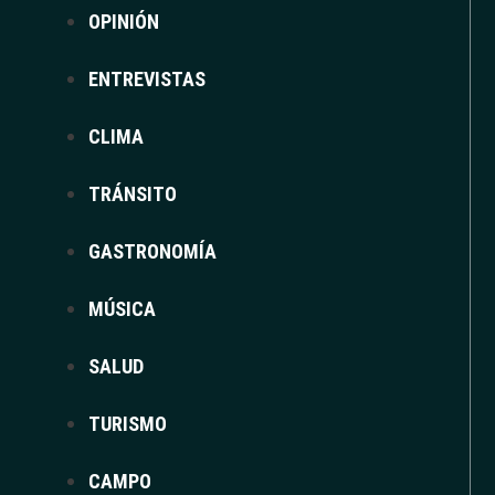
definitiva en la causa de los
asistentes parlame
OPINIÓN
Nacional
, predecesor de la actual
Agrupación 
ENTREVISTAS
confirmó la culpabilidad de la diputada
Marine L
de fondos de la Unión Europea
entre 2004 y 2
CLIMA
penas impuestas en la primera instancia.
TRÁNSITO
La
resolución judicial
impuso a la dirigente de
GASTRONOMÍA
condena de prisión
, de los cuales dos quedar
MÚSICA
año restante de cumplimiento efectivo se ejecu
SALUD
domiciliario
con el uso obligatorio de una
puls
seguimiento.
TURISMO
CAMPO
Asimismo, la magistrada presidenta Michèle Agi