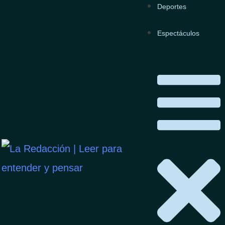
tulación presidencial
Deportes
derar cumplida su
Espectáculos
 un brazalete de
s europeos.
ABOGADOS DE MOYANO
PIDIERON QUE SE
LEVANTEN MEDIDAS DE
RESTRICCIÓN
EL JUICIO CONTRA PITY
ÁLVAREZ SE INICIARÁ EL 10
ca. Foto: Web.
DE AGOSTO
artes sentencia