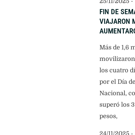
25/11/2025
 - 
FIN DE SEM
VIAJARON 
AUMENTARO
Más de 1,6 m
movilizaron 
los cuatro d
por el Día d
Nacional, co
superó los 
pesos,
24/11/2025
 - 