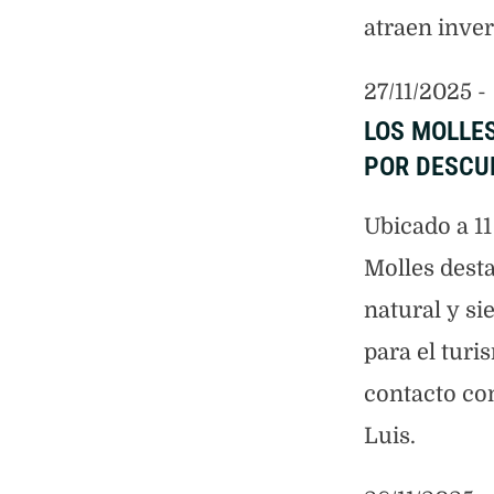
atraen inver
27/11/2025
 - 
LOS MOLLES
POR DESCUB
Ubicado a 1
Molles dest
natural y si
para el turi
contacto co
Luis.