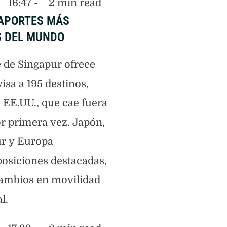
16:47
 - 
2
 min read
SAPORTES MÁS
 DEL MUNDO
e de Singapur ofrece
visa a 195 destinos,
 EE.UU., que cae fuera
or primera vez. Japón,
ur y Europa
osiciones destacadas,
cambios en movilidad
l.