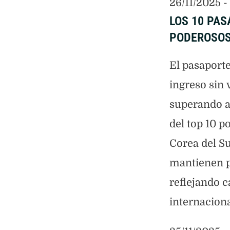
26/11/2025
 - 
LOS 10 PA
PODEROSOS
El pasaport
ingreso sin 
superando a
del top 10 p
Corea del S
mantienen p
reflejando 
internaciona