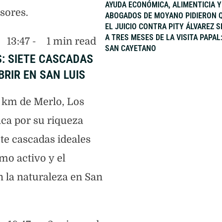
AYUDA ECONÓMICA, ALIMENTICIA 
sores.
ABOGADOS DE MOYANO PIDIERON Q
EL JUICIO CONTRA PITY ÁLVAREZ S
A TRES MESES DE LA VISITA PAPAL
13:47
 - 
1
 min read
SAN CAYETANO
: SIETE CASCADAS
RIR EN SAN LUIS
1 km de Merlo, Los
aca por su riqueza
ete cascadas ideales
smo activo y el
n la naturaleza en San