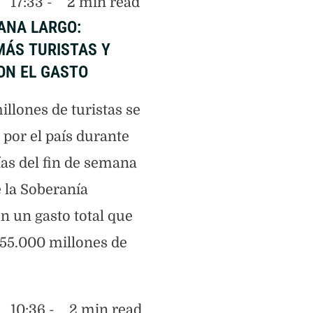
17:33
 - 
2
 min read
ANA LARGO:
MÁS TURISTAS Y
N EL GASTO
illones de turistas se
por el país durante
ías del fin de semana
e la Soberanía
n un gasto total que
355.000 millones de
10:36
 - 
2
 min read