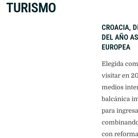
TURISMO
CROACIA, D
DEL AÑO AS
EUROPEA
Elegida com
visitar en 2
medios inter
balcánica i
para ingresa
combinando 
con reform