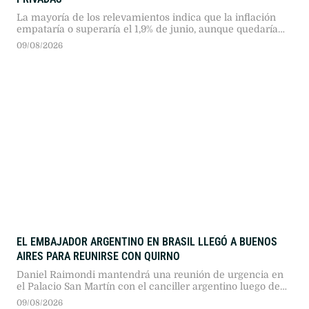
La mayoría de los relevamientos indica que la inflación
empataría o superaría el 1,9% de junio, aunque quedaría
lejos del índice de CABA, que marcó 2,9%.
09/08/2026
EL EMBAJADOR ARGENTINO EN BRASIL LLEGÓ A BUENOS
AIRES PARA REUNIRSE CON QUIRNO
Daniel Raimondi mantendrá una reunión de urgencia en
el Palacio San Martín con el canciller argentino luego de
los comentarios de Javier Milei hacia Lula da Silva.
09/08/2026