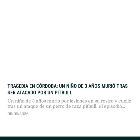
TRAGEDIA EN CÓRDOBA: UN NIÑO DE 3 AÑOS MURIÓ TRAS
SER ATACADO POR UN PITBULL
Un niño de 3 años murió por lesiones en su rostro y cuello
tras un ataque de un perro de raza pitbull. El episodio
ocurrió durante la tarde en una vivienda de barrio Suárez,
09/08/2026
en la zona sur de la capital provincial.Tras el violento
embate, el menor fue trasladado de urgencia a la Clínica
Vélez …