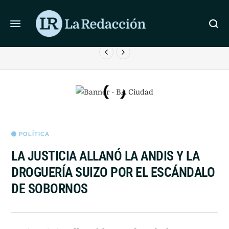
ÚLTIMAS NOTICIAS
ARGENTINOS JUNIORS VENCIÓ A RACING QUE JUGÓ
A
GRAN PARTE DEL PARTIDO CON UN HOMBRE MENOS
POLÍTICA
LA JUSTICIA ALLANÓ LA ANDIS Y LA
DROGUERÍA SUIZO POR EL ESCÁNDALO
DE SOBORNOS